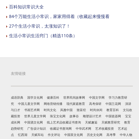
百科知识常识大全
84个万能生活小常识，家家用得着（收藏起来慢慢看
27个生活小常识，太涨知识了！
生活小常识生活窍门（精选110条）
友情链接
成语辞典
国学文化网
健康百科
世界民间故事网
中国文学网
学习力教育研
究
中国儿童文学网
网络营销传播
现代家庭教育
高考保研
中国兰花网
演讲
与口才
书画艺术网
时尚文化
风雅中国
致富经
时尚休闲
教育百科
文玩收
藏投资
世界儿童文学网
珠宝文化网
故事谷
雕塑设计艺术
中国瓷器网
宝宝
成长网
中国酒文化网
线上艺术品收藏证书查询
天赋邂逅
天赋教育研究
教育
趋势研究
广告设计知识
收藏证书查询网
中华武术网
艺术收藏投资
艺术起
点
忆西湖
天赋车站
作文评论
中国茶文化网
历史文化网
高考季
中华人物