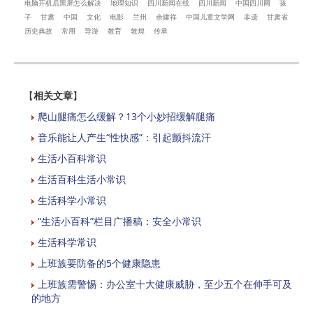
电脑开机后黑屏怎么解决
地理知识
四川新闻在线
四川新闻
中国四川网
孩
子
甘肃
中国
文化
电影
兰州
余建祥
中国儿童文学网
非遗
甘肃省
历史典故
常用
导游
教育
敦煌
传承
【
相关文章
】
爬山腿痛怎么缓解？13个小妙招缓解腿痛
音乐能让人产生“性快感”：引起颤抖流汗
生活小百科常识
生活百科生活小常识
生活科学小常识
“生活小百科”栏目广播稿：安全小常识
生活科学常识
上班族要防备的5个健康隐患
上班族需警惕：办公室十大健康威胁，至少五个在伸手可及
的地方