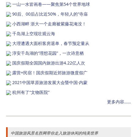
一山一水皆画卷——聚焦第54个世界地球
90后、00后占比近50%，年轻人的“寺庙
小西湖畔 浙大一个走廊被紫藤花淹没！
千岛湖上空现壮观云海
大理遭遇大面积客房退单，春节预定量从
淳安千岛湖的“理想花园”，一次诗意栖
国庆假期全国国内旅游出游4.22亿人次
露营+民宿！国庆假期近郊旅游微度假广
2021中国草原旅游发展大会暨中国·内蒙
杭州有了“文物医院”
更多内容……
中国旅游风景名胜网带你走入旅游休闲的纯美世界