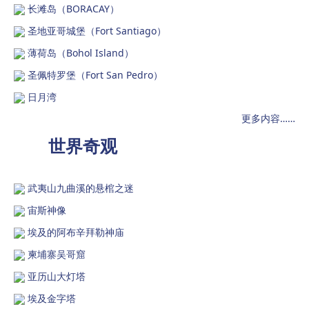
长滩岛（BORACAY）
圣地亚哥城堡（Fort Santiago）
薄荷岛（Bohol Island）
圣佩特罗堡（Fort San Pedro）
日月湾
更多内容……
世界奇观
武夷山九曲溪的悬棺之迷
宙斯神像
埃及的阿布辛拜勒神庙
柬埔寨吴哥窟
亚历山大灯塔
埃及金字塔