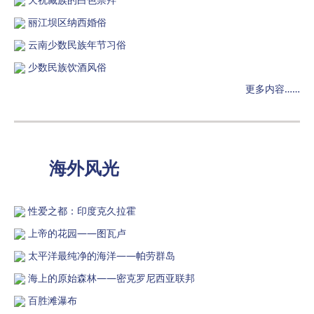
丽江坝区纳西婚俗
云南少数民族年节习俗
少数民族饮酒风俗
更多内容……
海外风光
性爱之都：印度克久拉霍
上帝的花园——图瓦卢
太平洋最纯净的海洋——帕劳群岛
海上的原始森林——密克罗尼西亚联邦
百胜滩瀑布