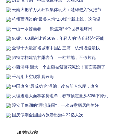
云南火把节万人狂欢集体玩火：楚雄进入“火把节
杭州西湖边的“最美人墙”2.0版全新上线，这份温
一山一水皆画卷——聚焦第54个世界地球日
90后、00后占比近50%，年轻人的“寺庙经济”还能
全球十大最富裕城市中国占三席 杭州增速最快
独特结构建筑甘露岩寺：一柱插地，不假片瓦
小西湖畔 浙大一个走廊被紫藤花淹没！画面美翻了
千岛湖上空现壮观云海
中国改名“最成功”的湖泊，改名前叫水库，改名
大理遭遇大面积客房退单，春节预定量从80%下降到
淳安千岛湖的“理想花园”，一次诗意栖居的美好
国庆假期全国国内旅游出游4.22亿人次
推荐内容