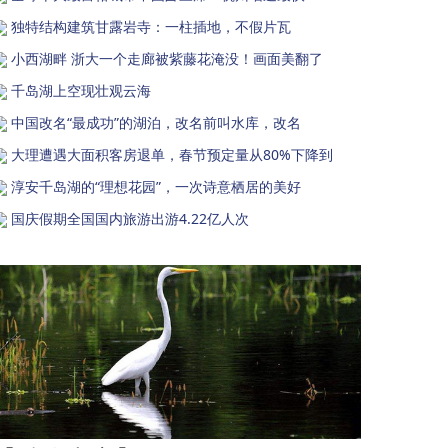
独特结构建筑甘露岩寺：一柱插地，不假片瓦
小西湖畔 浙大一个走廊被紫藤花淹没！画面美翻了
千岛湖上空现壮观云海
中国改名“最成功”的湖泊，改名前叫水库，改名
大理遭遇大面积客房退单，春节预定量从80%下降到
淳安千岛湖的“理想花园”，一次诗意栖居的美好
国庆假期全国国内旅游出游4.22亿人次