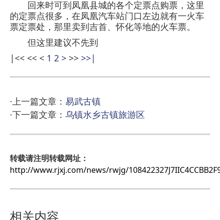
回来时可到凤凰县城的各个定票点购票，这里
的定票点很多，在凤凰汽车站门口左边就有一火车
票定票处，那里卖到吉首、怀化等地的火车票。
但这里建议不先到
|<<
<<
<
1
2
>
>>
>>|
·上一篇文章：
易武古镇
·下一篇文章：
乌镇水乡古镇旅游区
转载请注明转载网址：
http://www.rjxj.com/news/rwjg/108422327J7IIC4CCBB2
相关内容