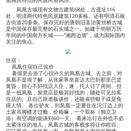
凰独具特点的民族民俗风情。
凤凰古城现有文物古建筑68处，古遗址116
处，明清两代特色民居建筑120多栋。还有明清石板
古街道20多条。保存完好的唐朝旧县治黄丝桥古城
是中国保存最完整的石头城之一。始建于明朝万历
年间的中国南方长城——“湘西边墙”，成为国际国内
关注的焦点。
住宿：
凤凰住宿自己侃价
暑假里去游了心仪许久的凤凰古城。去之前，对
凤凰不是很了解，从张家界坐直达大巴到那里已是
黄昏，担心不好找店入住，遂，托人订了房间。但
是一抵凤凰，发觉店是极其好找的，随处可见拉客
住店的。且自己跟老板谈价，还能省些银子或是免
搭人情。 各位驴友，到凤凰一定要住在沱江边上的
土家吊脚楼才过瘾，价格嘛，一个双标（独立卫
浴）有空调的能谈到60一天。 看来出行在外也不必
太紧张住的地儿，凤凰古城的客栈多得让你瞠目。