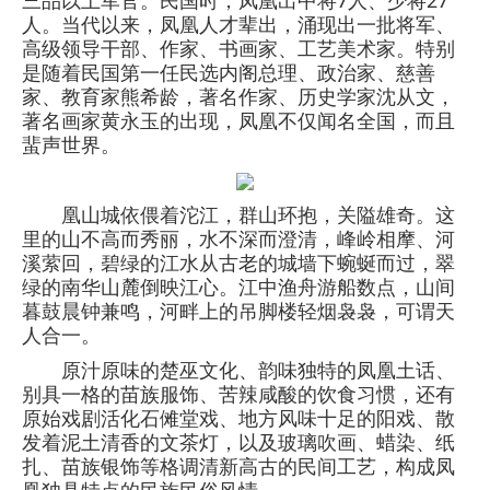
三品以上军官。民国时，凤凰出中将7人、少将27
人。当代以来，凤凰人才辈出，涌现出一批将军、
高级领导干部、作家、书画家、工艺美术家。特别
是随着民国第一任民选内阁总理、政治家、慈善
家、教育家熊希龄，著名作家、历史学家沈从文，
著名画家黄永玉的出现，凤凰不仅闻名全国，而且
蜚声世界。
凰山城依偎着沱江，群山环抱，关隘雄奇。这
里的山不高而秀丽，水不深而澄清，峰岭相摩、河
溪萦回，碧绿的江水从古老的城墙下蜿蜒而过，翠
绿的南华山麓倒映江心。江中渔舟游船数点，山间
暮鼓晨钟兼鸣，河畔上的吊脚楼轻烟袅袅，可谓天
人合一。
原汁原味的楚巫文化、韵味独特的凤凰土话、
别具一格的苗族服饰、苦辣咸酸的饮食习惯，还有
原始戏剧活化石傩堂戏、地方风味十足的阳戏、散
发着泥土清香的文茶灯，以及玻璃吹画、蜡染、纸
扎、苗族银饰等格调清新高古的民间工艺，构成凤