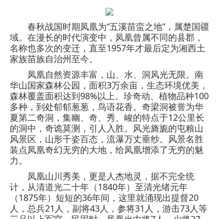
春秋战国时期凤凰为“五溪苗蛮之地”，属楚国疆
域。在漫长的时代演变中，凤凰曾属不同的县郡，
名称也多次的变迁，直至1957年才最后定为湘西土
家族苗族自治州至今。
凤凰自然资源丰富，山、水、洞风光无限。南
华山国家森林公园，面积3万余亩，生态环境优美，
森林覆盖面积达到98%以上。珍奇动、植物品种100
多种，到处郁郁葱葱，鸟语花香。奇梁洞被誉为华
夏第二奇洞，集幽、奇、秀、峻的特点于12公里长
的洞中，奇诡莫测，引人入胜。风光旖旎的屯粮山
风景区，山形千姿百态，流瀑万丈垂纱。风景名胜
装点凤凰奇幻无穷的大地，给凤凰增添了无穷的魅
力。
凤凰山川秀美，更是人杰地灵，据不完全统
计，从清道光二十年（1840年）至清光绪元年
（1875年）短短的36年间，这里就涌现出提督20
人，总兵21人，副将43人，参将31人，游击73人等