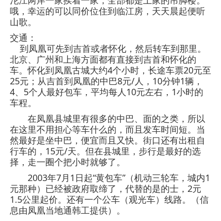
沱江两岸一家挨着一家，全部都是土家的吊脚楼。
哦，幸运的可以同价位住到临江房，天天晨起便听
山歌。
交通：
到凤凰可先到吉首或者怀化，然后转车到那里。
北京、广州和上海方面都有直接到吉首和怀化的
车。怀化到凤凰古城大约4个小时，长途车票20元至
25元；从吉首到凤凰的中巴8元/人，10分钟1辆，
4、5个人最好包车，平均每人10元左右，1小时的
车程。
在凤凰县城里有很多的中巴、面的之类，所以
在这里不用担心等车什么的，而且发车时间短。当
然最好是坐中巴，便宜而且又快。街口还有出租自
行车的，15元/天。但在县城里，步行是最好的选
择，走一圈个把小时就够了。
2003年7月1日起“黄包车”（机动三轮车，城内1
元那种）已经被政府取缔了，代替的是的士，2元
1.5公里起价。还有一个公车（观光车）线路。（信
息由凤凰当地通韩工提供）。