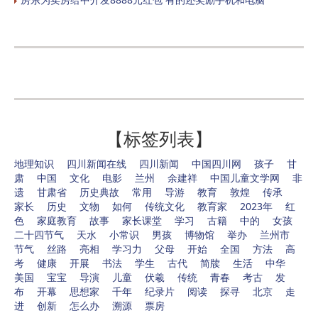
【标签列表】
地理知识
四川新闻在线
四川新闻
中国四川网
孩子
甘
肃
中国
文化
电影
兰州
余建祥
中国儿童文学网
非
遗
甘肃省
历史典故
常用
导游
教育
敦煌
传承
家长
历史
文物
如何
传统文化
教育家
2023年
红
色
家庭教育
故事
家长课堂
学习
古籍
中的
女孩
二十四节气
天水
小常识
男孩
博物馆
举办
兰州市
节气
丝路
亮相
学习力
父母
开始
全国
方法
高
考
健康
开展
书法
学生
古代
简牍
生活
中华
美国
宝宝
导演
儿童
伏羲
传统
青春
考古
发
布
开幕
思想家
千年
纪录片
阅读
探寻
北京
走
进
创新
怎么办
溯源
票房