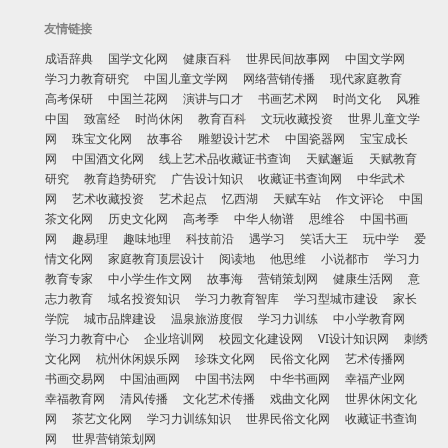
友情链接
成语辞典
国学文化网
健康百科
世界民间故事网
中国文学网
学习力教育研究
中国儿童文学网
网络营销传播
现代家庭教育
高考保研
中国兰花网
演讲与口才
书画艺术网
时尚文化
风雅
中国
致富经
时尚休闲
教育百科
文玩收藏投资
世界儿童文学
网
珠宝文化网
故事谷
雕塑设计艺术
中国瓷器网
宝宝成长
网
中国酒文化网
线上艺术品收藏证书查询
天赋邂逅
天赋教育
研究
教育趋势研究
广告设计知识
收藏证书查询网
中华武术
网
艺术收藏投资
艺术起点
忆西湖
天赋车站
作文评论
中国
茶文化网
历史文化网
高考季
中华人物谱
思维谷
中国书画
网
趣易理
趣味地理
科技前沿
遇学习
笑话大王
玩中学
爱
情文化网
家庭教育顶层设计
阅读地
他思维
小说都市
学习力
教育专家
中小学生作文网
故事海
营销策划网
健康生活网
意
志力教育
域名投资知识
学习力教育智库
学习型城市建设
家长
学院
城市品牌建设
温泉旅游度假
学习力训练
中小学教育网
学习力教育中心
企业培训网
校园文化建设网
VI设计知识网
刺绣
文化网
杭州休闲娱乐网
珍珠文化网
民俗文化网
艺术传播网
书画交易网
中国油画网
中国书法网
中华书画网
幸福产业网
幸福教育网
清风传播
文化艺术传播
戏曲文化网
世界休闲文化
网
茶艺文化网
学习力训练知识
世界民俗文化网
收藏证书查询
网
世界营销策划网