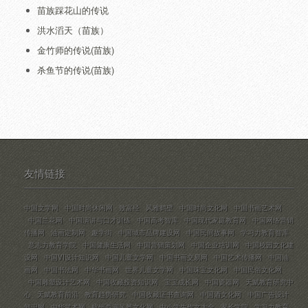
苗族踩花山的传说
洪水滔天（苗族）
金竹师的传说(苗族)
杀鱼节的传说(苗族)
友情链接
中国文学网
中国时尚休闲网
致富经
风雅鹤壁
中国时尚文化网
中国书画艺术网
中国兰花网
中国演讲与口才训练
中国高考智库
中国现代家庭教育网
中国网络营销
传播网
油画定制网
趣学街
中国城市品牌建设网
中国民间故事网
学习力教育智库
意志力教育学院
中国健康生活网
中国营销策划网
中国企业培训网
中国校园文化建
设网
中国VI设计知识网
中国儿童文学网
中国书画交易网
中国艺术传播网
中国油
画网
中国书法网
中华书画网
世界儿童文学网
中国珠宝文化网
中国民俗文化网
中国雕塑设计艺术网
中国收藏投资知识网
宝宝成长网
中国瓷器网
天赋教育研究中
心
天赋教育前沿
教育趋势研究
中国收藏证书查询网
中国酒文化网
中国广告设计
知识网
中华武术网
杭州西湖风景文化网
中小学生作文大全
家长学院
学习力教育