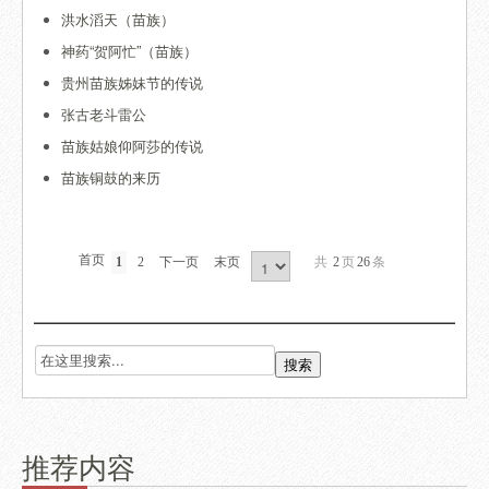
洪水滔天（苗族）
神药“贺阿忙”（苗族）
贵州苗族姊妹节的传说
张古老斗雷公
苗族姑娘仰阿莎的传说
苗族铜鼓的来历
首页
1
2
下一页
末页
共
2
页
26
条
推荐内容