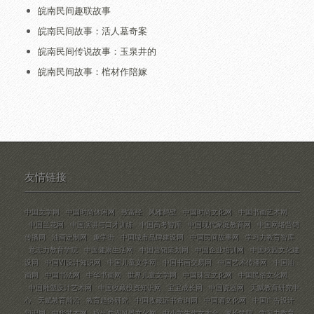
皖南民间趣联故事
皖南民间故事：活人墓奇案
皖南民间传说故事：玉泉井的
皖南民间故事：棺材作陪嫁
友情链接
中国文学网
中国时尚休闲网
致富经
风雅鹤壁
中国时尚文化网
中国书画艺术网
中国兰花网
中国演讲与口才训练
中国高考智库
中国现代家庭教育网
中国网络营销
传播网
油画定制网
趣学街
中国城市品牌建设网
中国民间故事网
学习力教育智库
意志力教育学院
中国健康生活网
中国营销策划网
中国企业培训网
中国校园文化建
设网
中国VI设计知识网
中国儿童文学网
中国书画交易网
中国艺术传播网
中国油
画网
中国书法网
中华书画网
世界儿童文学网
中国珠宝文化网
中国民俗文化网
中国雕塑设计艺术网
中国收藏投资知识网
宝宝成长网
中国瓷器网
天赋教育研究中
心
天赋教育前沿
教育趋势研究
中国收藏证书查询网
中国酒文化网
中国广告设计
知识网
中华武术网
杭州西湖风景文化网
中小学生作文大全
家长学院
学习力教育