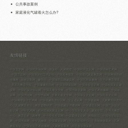
公共事故案例
家庭液化气罐着火怎么办?
友情链接
中国文学网
中国时尚休闲网
致富经
风雅鹤壁
中国时尚文化网
中国书画艺术网
中国兰花网
中国演讲与口才训练
中国高考智库
中国现代家庭教育网
中国网络营销
传播网
油画定制网
趣学街
中国城市品牌建设网
中国民间故事网
学习力教育智库
意志力教育学院
中国健康生活网
中国营销策划网
中国企业培训网
中国校园文化建
设网
中国VI设计知识网
中国儿童文学网
中国书画交易网
中国艺术传播网
中国油
画网
中国书法网
中华书画网
世界儿童文学网
中国珠宝文化网
中国民俗文化网
中国雕塑设计艺术网
中国收藏投资知识网
宝宝成长网
中国瓷器网
天赋教育研究中
心
天赋教育前沿
教育趋势研究
中国收藏证书查询网
中国酒文化网
中国广告设计
知识网
中华武术网
杭州西湖风景文化网
中小学生作文大全
家长学院
学习力教育
中心
教育百科
高考季
中小学生作文网
中国爱情文化网
科技前沿
中国地理知识
网
中国书画网
中华人物谱
中国茶文化网
学习力训练中心
千岛湖旅游风光
艺术
教育知识
中国文化艺术传播网
天赋教育观察
白手创业致富网