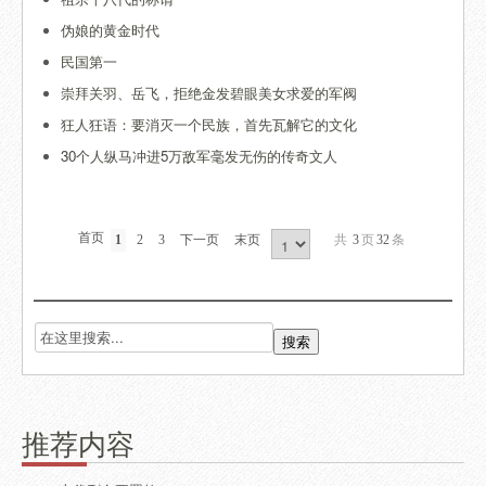
伪娘的黄金时代
民国第一
崇拜关羽、岳飞，拒绝金发碧眼美女求爱的军阀
狂人狂语：要消灭一个民族，首先瓦解它的文化
30个人纵马冲进5万敌军毫发无伤的传奇文人
首页
1
2
3
下一页
末页
共
3
页
32
条
推荐内容