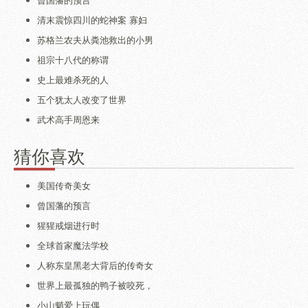
清末震惊四川的蛇神案 寡妇
苏格兰农夫从粪池救出的小男
祖宗十八代的称谓
史上最难杀死的人
五个犹太人改变了世界
武术高手周恩来
猜你喜欢
美国传奇美女
曾国藩的预言
猩猩戒烟进行时
全球首家魔法学校
人称东皇黑老大背后的传奇女
世界上最孤独的鸭子被咬死，
小山魈爱上玩偶