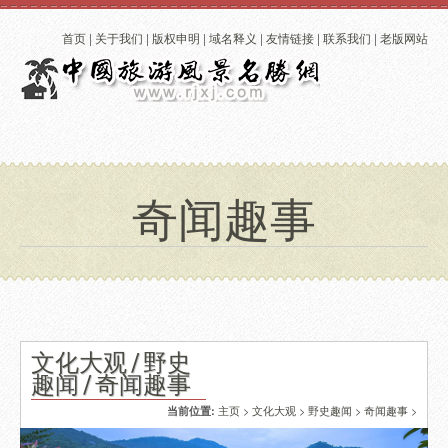
首页
|
关于我们
|
版权申明
|
域名释义
|
友情链接
|
联系我们
|
老版网站
奇闻趣事
文化大观 / 野史
趣闻 / 奇闻趣事
主页
>
文化大观
>
野史趣闻
>
奇闻趣事
>
当前位置: