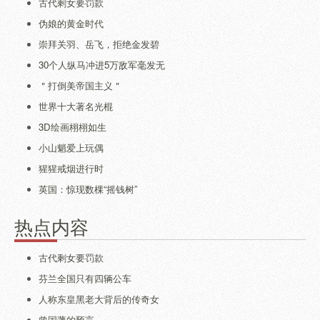
古代剩女要罚款
伪娘的黄金时代
崇拜关羽、岳飞，拒绝金发碧
30个人纵马冲进5万敌军毫发无
＂打倒美帝国主义＂
世界十大著名光棍
3D绘画栩栩如生
小山魈爱上玩偶
猩猩戒烟进行时
英国：惊现数棵“摇钱树”
热点内容
古代剩女要罚款
芬兰全国只有四辆公车
人称东皇黑老大背后的传奇女
曾国藩的预言