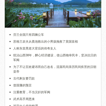
芬兰全国只有四辆公车
苏格兰农夫从粪池救出的小男孩挽救了英国首相
人称东皇黑老大背后的传奇女人
统治山西38年，醉心经济建设，使山西物阜民丰，坚决抗日的
军阀
为了不让百姓避讳而自己改名，流落民间亲历民间疾苦的汉朝
皇帝
古代剩女要罚款
曾国藩的预言
注重教育，不当汉奸的军阀
武术高手周恩来
祖宗十八代的称谓