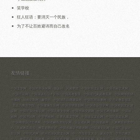
笑学校
狂人狂语：要消灭一个民族，
为了不让百姓避讳而自己改名
友情链接
中国文学网
中国时尚休闲网
致富经
风雅鹤壁
中国时尚文化网
中国书画艺术网
中国兰花网
中国演讲与口才训练
中国高考智库
中国现代家庭教育网
中国网络营销
传播网
油画定制网
趣学街
中国城市品牌建设网
中国民间故事网
学习力教育智库
意志力教育学院
中国健康生活网
中国营销策划网
中国企业培训网
中国校园文化建
设网
中国VI设计知识网
中国儿童文学网
中国书画交易网
中国艺术传播网
中国油
画网
中国书法网
中华书画网
世界儿童文学网
中国珠宝文化网
中国民俗文化网
中国雕塑设计艺术网
中国收藏投资知识网
宝宝成长网
中国瓷器网
天赋教育研究中
心
天赋教育前沿
教育趋势研究
中国收藏证书查询网
中国酒文化网
中国广告设计
知识网
中华武术网
杭州西湖风景文化网
中小学生作文大全
家长学院
学习力教育
中心
教育百科
高考季
中小学生作文网
中国爱情文化网
科技前沿
中国地理知识