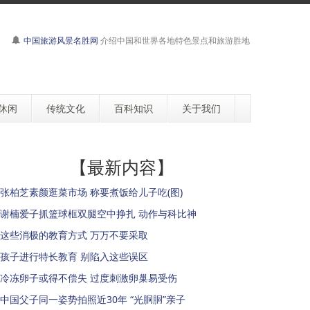
中国旅游风景名胜网
介绍中国和世界各地特色景点和旅游胜地
休闲
传统文化
百科知识
关于我们
【最新内容】
张柏芝素颜逛菜市场 称要煮饭给儿子吃(图)
谢楠爱子抓篮球框双腿空中挣扎 动作与科比神
这些消极的教育方式 万万不要采取
孩子进行特长教育 别陷入这些误区
冷冻卵子或得不偿失 过度刺激卵巢易受伤
中国父子同一姿势拍照近30年 “光胴胴”亲子