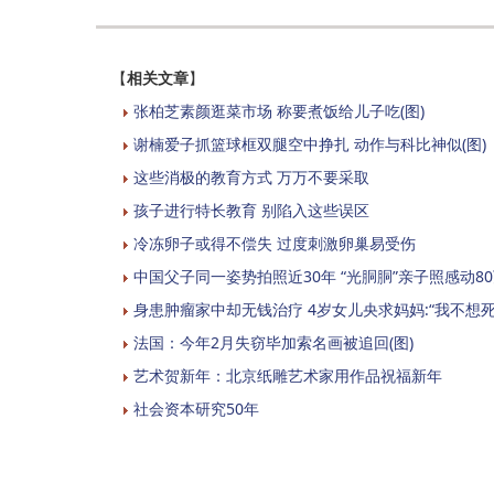
【
相关文章
】
张柏芝素颜逛菜市场 称要煮饭给儿子吃(图)
谢楠爱子抓篮球框双腿空中挣扎 动作与科比神似(图)
这些消极的教育方式 万万不要采取
孩子进行特长教育 别陷入这些误区
冷冻卵子或得不偿失 过度刺激卵巢易受伤
中国父子同一姿势拍照近30年 “光胴胴”亲子照感动8
身患肿瘤家中却无钱治疗 4岁女儿央求妈妈:“我不想死
法国：今年2月失窃毕加索名画被追回(图)
艺术贺新年：北京纸雕艺术家用作品祝福新年
社会资本研究50年