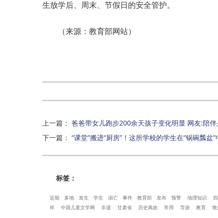
生放学后、周末、节假日的安全管护。
（来源：教育部网站）
上一篇
：
爸爸带女儿跑步200余天孩子变化明显 网友:陪
下一篇
：
“课堂”搬进“厨房”！这所学校的学生在“锅碗瓢盆
标签：
近期
多地
发生
学生
溺亡
事件
教育部
发布
预警
地理知识
四
祥
中国儿童文学网
非遗
甘肃省
历史典故
常用
导游
教育
敦