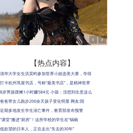
【热点内容】
清华大学女生洪昊昀参加世界小姐选美大赛，夺得
打卡杭州茑屋书店，号称“最美书店”，是精神世界
8岁男孩摆摊1小时赚584元 小孩：没想到生意这么
爸爸带女儿跑步200余天孩子变化明显 网友:陪
近期多地发生学生溺亡事件，教育部发布预警
“课堂”搬进“厨房”！这所学校的学生在“锅碗
低欲望的日本人，正在走出“失去的30年”