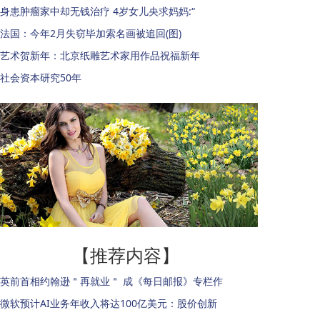
身患肿瘤家中却无钱治疗 4岁女儿央求妈妈:“
法国：今年2月失窃毕加索名画被追回(图)
艺术贺新年：北京纸雕艺术家用作品祝福新年
社会资本研究50年
【推荐内容】
英前首相约翰逊＂再就业＂ 成《每日邮报》专栏作
微软预计AI业务年收入将达100亿美元：股价创新