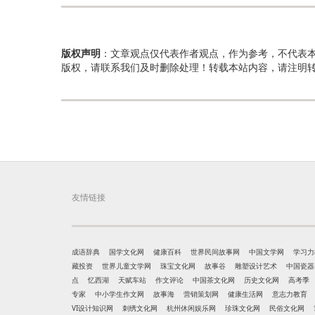
版权声明
：文章观点仅代表作者观点，作为参考，不代表
版权，请联系我们及时删除处理！转载本站内容，请注明
友情链接
成语辞典
国学文化网
健康百科
世界民间故事网
中国文学网
学习力
藏投资
世界儿童文学网
珠宝文化网
故事谷
雕塑设计艺术
中国瓷器
点
忆西湖
天赋车站
作文评论
中国茶文化网
历史文化网
高考季
专家
中小学生作文网
故事海
营销策划网
健康生活网
意志力教育
VI设计知识网
刺绣文化网
杭州休闲娱乐网
珍珠文化网
民俗文化网