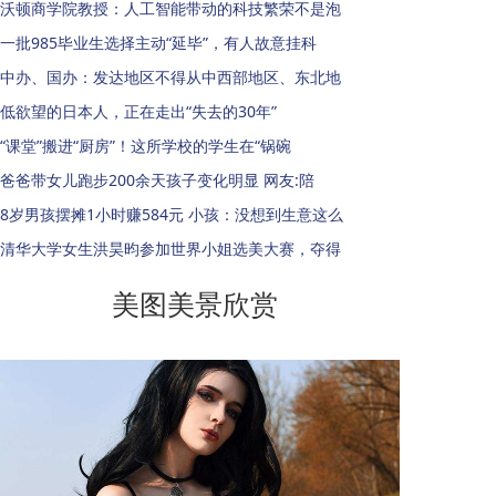
沃顿商学院教授：人工智能带动的科技繁荣不是泡
一批985毕业生选择主动“延毕”，有人故意挂科
中办、国办：发达地区不得从中西部地区、东北地
低欲望的日本人，正在走出“失去的30年”
“课堂”搬进“厨房”！这所学校的学生在“锅碗
爸爸带女儿跑步200余天孩子变化明显 网友:陪
8岁男孩摆摊1小时赚584元 小孩：没想到生意这么
清华大学女生洪昊昀参加世界小姐选美大赛，夺得
美图美景欣赏