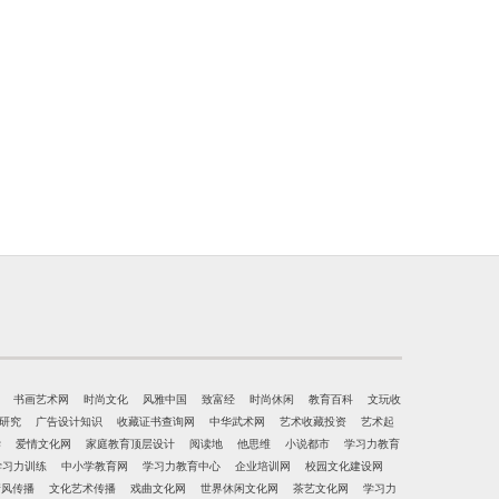
书画艺术网
时尚文化
风雅中国
致富经
时尚休闲
教育百科
文玩收
研究
广告设计知识
收藏证书查询网
中华武术网
艺术收藏投资
艺术起
学
爱情文化网
家庭教育顶层设计
阅读地
他思维
小说都市
学习力教育
学习力训练
中小学教育网
学习力教育中心
企业培训网
校园文化建设网
清风传播
文化艺术传播
戏曲文化网
世界休闲文化网
茶艺文化网
学习力