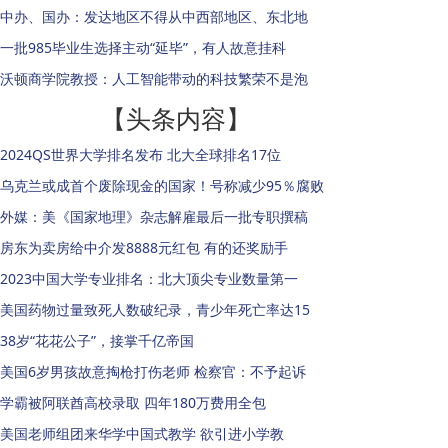
中办、国办：发达地区不得从中西部地区、东北地
一批985毕业生选择主动“延毕”，有人故意挂科
沃顿商学院教授：人工智能带动的科技繁荣不是泡
【头条内容】
2024QS世界大学排名发布 北大全球排名17位
乌克兰或成首个废除现金的国家！号称减少95％腐败
外媒：美《国家地理》杂志解雇最后一批专职撰稿
房东为卖房给中介发8888元红包 有的还奖励手
2023中国大学专业排名：北大顶尖专业数量第一
美国药物过量致死人数破纪录，青少年死亡率达15
38岁“花花公子”，接掌千亿帝国
美国6岁男孩故意掏枪打伤老师 检察官：不予起诉
学霸被阿联酋高校录取 四年180万费用全包
美国老师组团来华学中国式教学 欲引进小学教