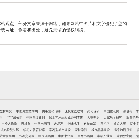
本站观点。部分文章来源于网络，如果网站中图片和文字侵犯了您的
转载网址、作者和出处，避免无谓的侵权纠纷。
教育研究
中国儿童文学网
网络营销传播
现代家庭教育
高考保研
中国兰花网
演讲与口才
网
宝宝成长网
中国酒文化网
线上艺术品收藏证书查询
天赋邂逅
天赋教育研究
教育趋势
中华人物谱
思维谷
中国书画网
趣易理
趣味地理
科技前沿
遇学习
笑话大王
玩中
域名投资知识
学习力教育智库
学习型城市建设
家长学院
城市品牌建设
温泉旅游度假
艺术传播网
书画交易网
中国油画网
中国书法网
中华书画网
幸福产业网
幸福教育网