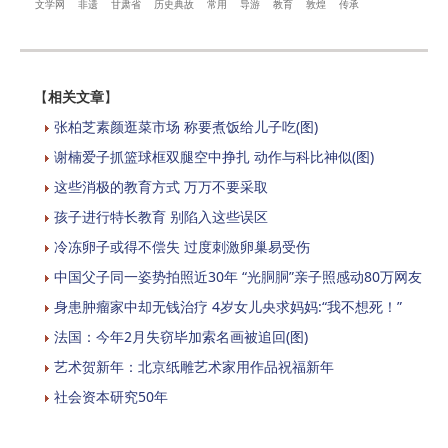
文学网
非遗
甘肃省
历史典故
常用
导游
教育
敦煌
传承
【
相关文章
】
张柏芝素颜逛菜市场 称要煮饭给儿子吃(图)
谢楠爱子抓篮球框双腿空中挣扎 动作与科比神似(图)
这些消极的教育方式 万万不要采取
孩子进行特长教育 别陷入这些误区
冷冻卵子或得不偿失 过度刺激卵巢易受伤
中国父子同一姿势拍照近30年 “光胴胴”亲子照感动80万网友
身患肿瘤家中却无钱治疗 4岁女儿央求妈妈:“我不想死！”
法国：今年2月失窃毕加索名画被追回(图)
艺术贺新年：北京纸雕艺术家用作品祝福新年
社会资本研究50年