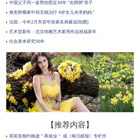
中国父子同一姿势拍照近30年 “光胴胴”亲子
身患肿瘤家中却无钱治疗 4岁女儿央求妈妈:“
法国：今年2月失窃毕加索名画被追回(图)
艺术贺新年：北京纸雕艺术家用作品祝福新年
社会资本研究50年
【推荐内容】
英前首相约翰逊＂再就业＂ 成《每日邮报》专栏作