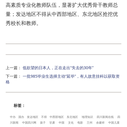
高素质专业化教师队伍，显著扩大优秀骨干教师总
量；发达地区不得从中西部地区、东北地区抢挖优
秀校长和教师。
上一篇
：
低欲望的日本人，正在走出“失去的30年”
下一篇
：
一批985毕业生选择主动“延毕”，有人故意挂科以获取资
格
标签：
中办
国办
发达地区
不得
中西部地区
东北地区
地理知识
四川新闻在线
四
川新闻
中国四川网
孩子
甘肃
中国
文化
电影
兰州
余建祥
中国儿童