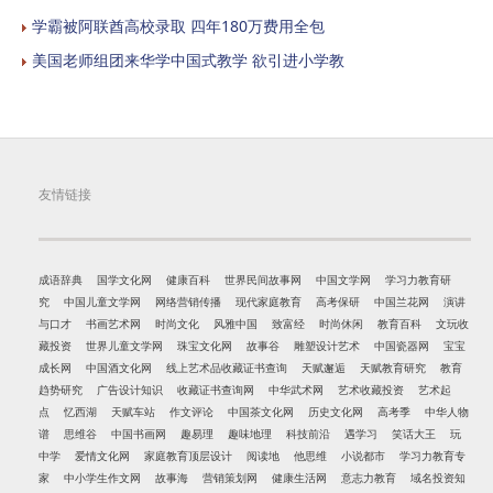
学霸被阿联酋高校录取 四年180万费用全包
美国老师组团来华学中国式教学 欲引进小学教
友情链接
成语辞典
国学文化网
健康百科
世界民间故事网
中国文学网
学习力教育研
究
中国儿童文学网
网络营销传播
现代家庭教育
高考保研
中国兰花网
演讲
与口才
书画艺术网
时尚文化
风雅中国
致富经
时尚休闲
教育百科
文玩收
藏投资
世界儿童文学网
珠宝文化网
故事谷
雕塑设计艺术
中国瓷器网
宝宝
成长网
中国酒文化网
线上艺术品收藏证书查询
天赋邂逅
天赋教育研究
教育
趋势研究
广告设计知识
收藏证书查询网
中华武术网
艺术收藏投资
艺术起
点
忆西湖
天赋车站
作文评论
中国茶文化网
历史文化网
高考季
中华人物
谱
思维谷
中国书画网
趣易理
趣味地理
科技前沿
遇学习
笑话大王
玩
中学
爱情文化网
家庭教育顶层设计
阅读地
他思维
小说都市
学习力教育专
家
中小学生作文网
故事海
营销策划网
健康生活网
意志力教育
域名投资知