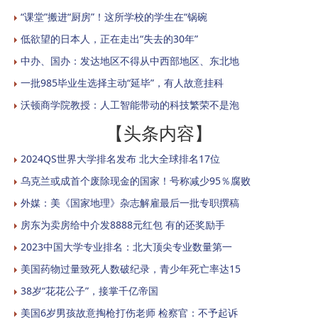
“课堂”搬进“厨房”！这所学校的学生在“锅碗
低欲望的日本人，正在走出“失去的30年”
中办、国办：发达地区不得从中西部地区、东北地
一批985毕业生选择主动“延毕”，有人故意挂科
沃顿商学院教授：人工智能带动的科技繁荣不是泡
【头条内容】
2024QS世界大学排名发布 北大全球排名17位
乌克兰或成首个废除现金的国家！号称减少95％腐败
外媒：美《国家地理》杂志解雇最后一批专职撰稿
房东为卖房给中介发8888元红包 有的还奖励手
2023中国大学专业排名：北大顶尖专业数量第一
美国药物过量致死人数破纪录，青少年死亡率达15
38岁“花花公子”，接掌千亿帝国
美国6岁男孩故意掏枪打伤老师 检察官：不予起诉