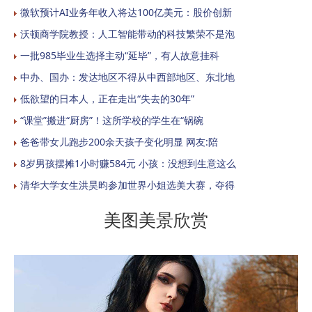
微软预计AI业务年收入将达100亿美元：股价创新
沃顿商学院教授：人工智能带动的科技繁荣不是泡
一批985毕业生选择主动“延毕”，有人故意挂科
中办、国办：发达地区不得从中西部地区、东北地
低欲望的日本人，正在走出“失去的30年”
“课堂”搬进“厨房”！这所学校的学生在“锅碗
爸爸带女儿跑步200余天孩子变化明显 网友:陪
8岁男孩摆摊1小时赚584元 小孩：没想到生意这么
清华大学女生洪昊昀参加世界小姐选美大赛，夺得
美图美景欣赏