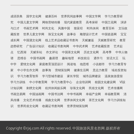
成语辞典
国学文化网
健康百科
世界民间故事网
中国文学网
学习力教育研
究
中国儿童文学网
网络营销传播
现代家庭教育
高考保研
中国兰花网
演讲
与口才
书画艺术网
时尚文化
风雅中国
致富经
时尚休闲
教育百科
文玩收
藏投资
世界儿童文学网
珠宝文化网
故事谷
雕塑设计艺术
中国瓷器网
宝宝
成长网
中国酒文化网
线上艺术品收藏证书查询
天赋邂逅
天赋教育研究
教育
趋势研究
广告设计知识
收藏证书查询网
中华武术网
艺术收藏投资
艺术起
点
忆西湖
天赋车站
作文评论
中国茶文化网
历史文化网
高考季
中华人物
谱
思维谷
中国书画网
趣易理
趣味地理
科技前沿
遇学习
笑话大王
玩
中学
爱情文化网
家庭教育顶层设计
阅读地
他思维
小说都市
学习力教育专
家
中小学生作文网
故事海
营销策划网
健康生活网
意志力教育
域名投资知
识
学习力教育智库
学习型城市建设
家长学院
城市品牌建设
温泉旅游度假
学习力训练
中小学教育网
学习力教育中心
企业培训网
校园文化建设网
VI设
计知识网
刺绣文化网
杭州休闲娱乐网
珍珠文化网
民俗文化网
艺术传播网
书画交易网
中国油画网
中国书法网
中华书画网
幸福产业网
幸福教育网
清
风传播
文化艺术传播
戏曲文化网
世界休闲文化网
茶艺文化网
学习力训练知
识
世界民俗文化网
收藏证书查询网
世界营销策划网
Copyright ©rjxj.com All rights reserved.
中国旅游风景名胜网
版权所有