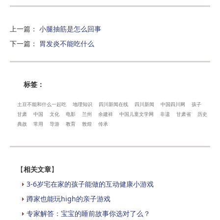
上一篇
：
小腿抽筋是怎么回事
下一篇
：
胃发炎不能吃什么
标签：
土豆不能和什么一起吃
地理知识
四川新闻在线
四川新闻
中国四川网
孩子
甘肃
中国
文化
电影
兰州
余建祥
中国儿童文学网
非遗
甘肃省
历史
典故
常用
导游
教育
敦煌
传承
【
相关文章
】
3-6岁宅在家的孩子能做的互动健康小游戏
蹲家也能玩high的亲子游戏
专家解答：宝宝的睡前故事你选对了么？