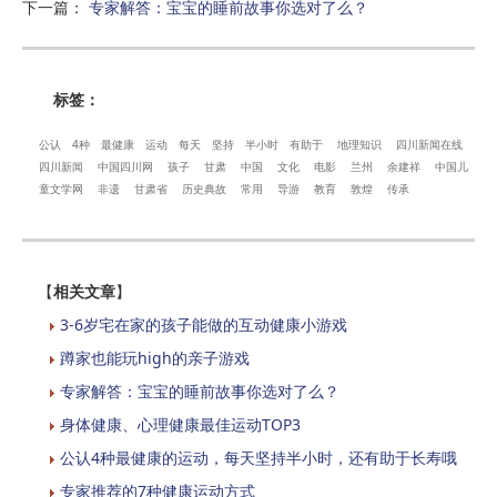
下一篇
：
专家解答：宝宝的睡前故事你选对了么？
标签：
公认
4种
最健康
运动
每天
坚持
半小时
有助于
地理知识
四川新闻在线
四川新闻
中国四川网
孩子
甘肃
中国
文化
电影
兰州
余建祥
中国儿
童文学网
非遗
甘肃省
历史典故
常用
导游
教育
敦煌
传承
【
相关文章
】
3-6岁宅在家的孩子能做的互动健康小游戏
蹲家也能玩high的亲子游戏
专家解答：宝宝的睡前故事你选对了么？
身体健康、心理健康最佳运动TOP3
公认4种最健康的运动，每天坚持半小时，还有助于长寿哦
专家推荐的7种健康运动方式