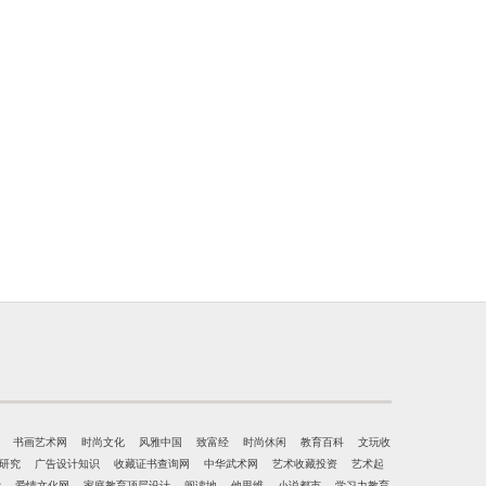
书画艺术网
时尚文化
风雅中国
致富经
时尚休闲
教育百科
文玩收
研究
广告设计知识
收藏证书查询网
中华武术网
艺术收藏投资
艺术起
学
爱情文化网
家庭教育顶层设计
阅读地
他思维
小说都市
学习力教育