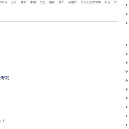
四川网
孩子
甘肃
中国
文化
电影
兰州
余建祥
中国儿童文学网
非遗
甘
长寿哦
你！