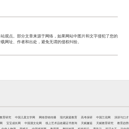
本站观点。部分文章来源于网络，如果网站中图片和文字侵犯了您的
转载网址、作者和出处，避免无谓的侵权纠纷。
教育研究
中国儿童文学网
网络营销传播
现代家庭教育
高考保研
中国兰花网
演讲与口才
网
宝宝成长网
中国酒文化网
线上艺术品收藏证书查询
天赋邂逅
天赋教育研究
教育趋势
中华人物谱
思维谷
中国书画网
趣易理
趣味地理
科技前沿
遇学习
笑话大王
玩中