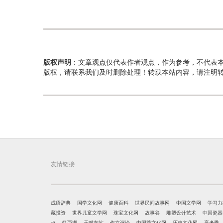
版权声明
：文章观点仅代表作者观点，作为参考，不代表
版权，请联系我们及时删除处理！转载本站内容，请注明
友情链接
成语辞典
国学文化网
健康百科
世界民间故事网
中国文学网
学习力
藏投资
世界儿童文学网
珠宝文化网
故事谷
雕塑设计艺术
中国瓷器
点
忆西湖
天赋车站
作文评论
中国茶文化网
历史文化网
高考季