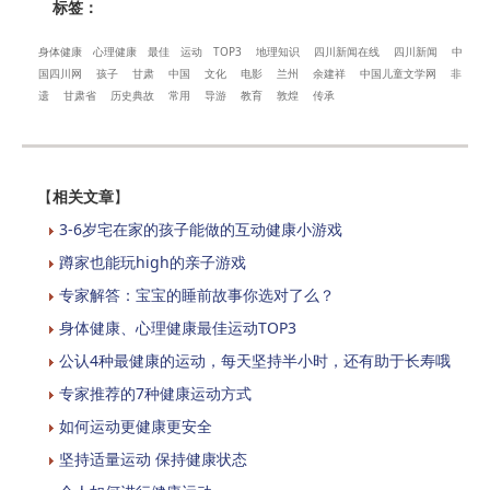
标签：
身体健康
心理健康
最佳
运动
TOP3
地理知识
四川新闻在线
四川新闻
中
国四川网
孩子
甘肃
中国
文化
电影
兰州
余建祥
中国儿童文学网
非
遗
甘肃省
历史典故
常用
导游
教育
敦煌
传承
【
相关文章
】
3-6岁宅在家的孩子能做的互动健康小游戏
蹲家也能玩high的亲子游戏
专家解答：宝宝的睡前故事你选对了么？
身体健康、心理健康最佳运动TOP3
公认4种最健康的运动，每天坚持半小时，还有助于长寿哦
专家推荐的7种健康运动方式
如何运动更健康更安全
坚持适量运动 保持健康状态