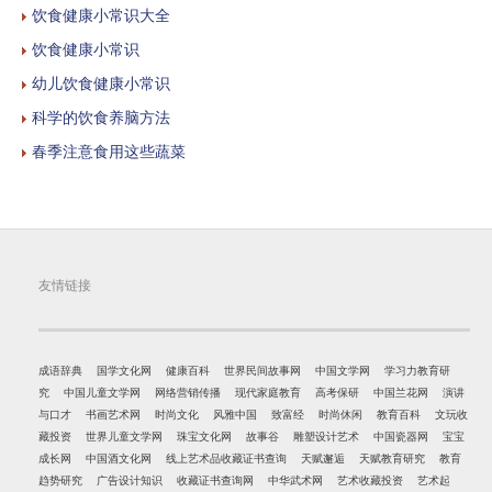
饮食健康小常识大全
饮食健康小常识
幼儿饮食健康小常识
科学的饮食养脑方法
春季注意食用这些蔬菜
友情链接
成语辞典
国学文化网
健康百科
世界民间故事网
中国文学网
学习力教育研
究
中国儿童文学网
网络营销传播
现代家庭教育
高考保研
中国兰花网
演讲
与口才
书画艺术网
时尚文化
风雅中国
致富经
时尚休闲
教育百科
文玩收
藏投资
世界儿童文学网
珠宝文化网
故事谷
雕塑设计艺术
中国瓷器网
宝宝
成长网
中国酒文化网
线上艺术品收藏证书查询
天赋邂逅
天赋教育研究
教育
趋势研究
广告设计知识
收藏证书查询网
中华武术网
艺术收藏投资
艺术起