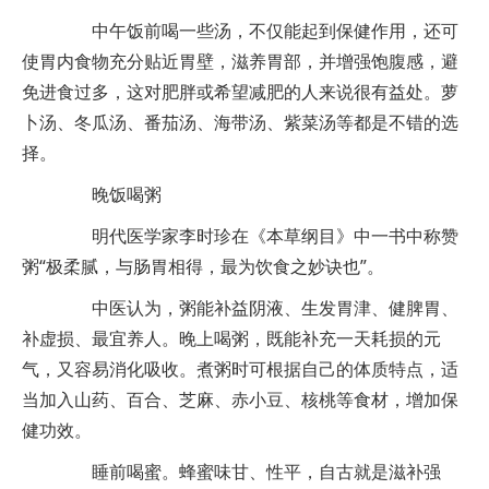
中午饭前喝一些汤，不仅能起到保健作用，还可
使胃内食物充分贴近胃壁，滋养胃部，并增强饱腹感，避
免进食过多，这对肥胖或希望减肥的人来说很有益处。萝
卜汤、冬瓜汤、番茄汤、海带汤、紫菜汤等都是不错的选
择。
晚饭喝粥
明代医学家李时珍在《本草纲目》中一书中称赞
粥“极柔腻，与肠胃相得，最为饮食之妙诀也”。
中医认为，粥能补益阴液、生发胃津、健脾胃、
补虚损、最宜养人。晚上喝粥，既能补充一天耗损的元
气，又容易消化吸收。煮粥时可根据自己的体质特点，适
当加入山药、百合、芝麻、赤小豆、核桃等食材，增加保
健功效。
睡前喝蜜。蜂蜜味甘、性平，自古就是滋补强