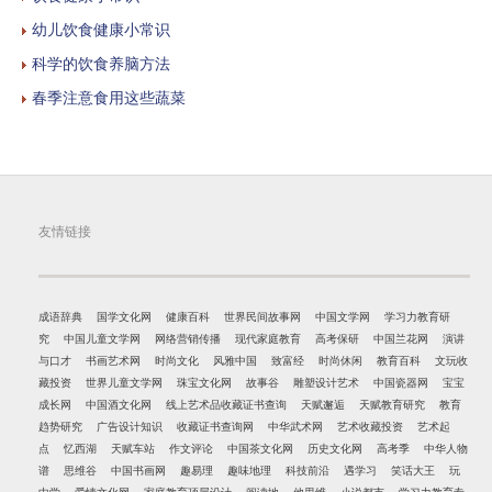
幼儿饮食健康小常识
科学的饮食养脑方法
春季注意食用这些蔬菜
友情链接
成语辞典
国学文化网
健康百科
世界民间故事网
中国文学网
学习力教育研
究
中国儿童文学网
网络营销传播
现代家庭教育
高考保研
中国兰花网
演讲
与口才
书画艺术网
时尚文化
风雅中国
致富经
时尚休闲
教育百科
文玩收
藏投资
世界儿童文学网
珠宝文化网
故事谷
雕塑设计艺术
中国瓷器网
宝宝
成长网
中国酒文化网
线上艺术品收藏证书查询
天赋邂逅
天赋教育研究
教育
趋势研究
广告设计知识
收藏证书查询网
中华武术网
艺术收藏投资
艺术起
点
忆西湖
天赋车站
作文评论
中国茶文化网
历史文化网
高考季
中华人物
谱
思维谷
中国书画网
趣易理
趣味地理
科技前沿
遇学习
笑话大王
玩
中学
爱情文化网
家庭教育顶层设计
阅读地
他思维
小说都市
学习力教育专