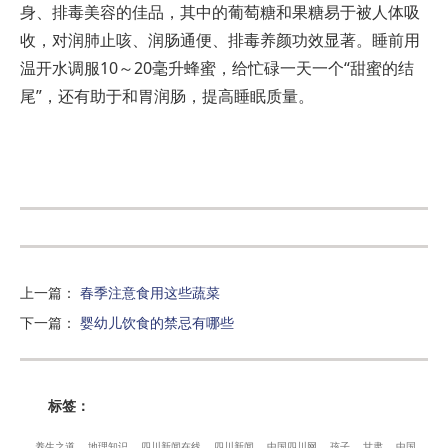
身、排毒美容的佳品，其中的葡萄糖和果糖易于被人体吸
收，对润肺止咳、润肠通便、排毒养颜功效显著。睡前用
温开水调服10～20毫升蜂蜜，给忙碌一天一个“甜蜜的结
尾”，还有助于和胃润肠，提高睡眠质量。
上一篇
：
春季注意食用这些蔬菜
下一篇
：
婴幼儿饮食的禁忌有哪些
标签：
养生之道
地理知识
四川新闻在线
四川新闻
中国四川网
孩子
甘肃
中国