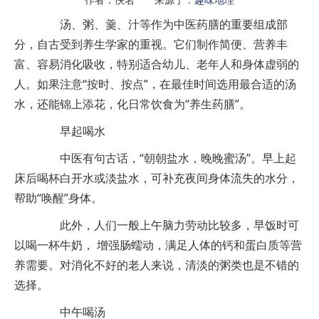
汤、粥、羹、汁等作为中医药膳的重要组成部
分，自古受到养生学家的重视。它们制作简便、营养丰
富、容易消化吸收，特别适合幼儿、老年人和身体虚弱的
人。如果注意“按时、按点”，在最佳时间选用最合适的汤
水，还能锦上添花，化日常饮食为“养生药膳”。
早起喝水
中医有句古话，“朝朝盐水，晚晚蜜汤”。早上起
床后喝杯白开水或淡盐水，可补充夜间身体流失的水分，
帮助“唤醒”身体。
此外，人们一般上午脑力劳动比较多，早饭时可
以喝一杯牛奶， 增强肠蠕动，满足人体的钙和蛋白质等营
养需要。对消化不好的老人来说，清淡的粥类也是不错的
选择。
中午喝汤