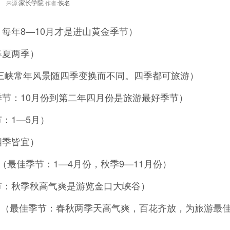
家长学院
佚名
来源:
作者:
：每年8—10月才是进山黄金季节）
春夏两季）
：三峡常年风景随四季变换而不同。四季都可旅游）
季节：10月份到第二年四月份是旅游最好季节）
：1—5月）
四季皆宜）
）（最佳季节：1—4月份，秋季9—11月份）
季节：秋季秋高气爽是游览金口大峡谷）
山西）（最佳季节：春秋两季天高气爽，百花齐放，为旅游最