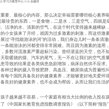
学习力教育中心
余建祥
源:
作者:
要、最核心的内容。那么决定幸福需要哪些核心素养
我们最珍贵的东西，一是食物，二是水，三是空气，四就是
物、洁净的水、清新的空气，在这个时代变得越来越稀缺
右的小女孩来了月经，就因为过多激素的刺激，而这些激
展过“寻找能游泳的河”的活动，我们身边儿时一条条清澈
出一条能游泳的河都变得非常困难。而且因为激素的滥用
质，多数河流激素严重超标污染。曾经湛蓝的天空，也不
冬天取暖烧的煤、汽车的尾气，无一不在让我们的空气质
隐患导致的结果是各类病患急剧增加，病床自然供不应求
，各种过剩的摄入导致肥胖、高血压、糖尿病成为普遍性
只有每个国民具备良好的健康素养，才能够更好地关爱环
具备良好的健康素养，也不会成为帮凶，从而让我们生活
子越来越不容易，一个家庭有相当大比例的收入投在
了《中国家长教育焦虑指数调查报告》（以下简称“报告”