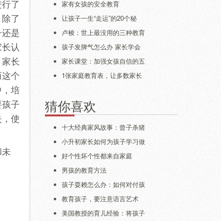
进行了
家有女孩的安全教育
。除了
让孩子一生“走运”的20个秘
子还是
卢梭：世上最没用的三种教育
家长认
孩子发脾气怎么办 家长学会
，家长
家长课堂：加强女孩自信的五
而这个
1张家庭教育表，让多数家长
中，培
要孩子
猜你喜欢
失，使
十大经典家风故事：曾子杀猪
小升初家长如何为孩子学习做
和未
好个性坏个性都来自家庭
男孩的教育方法
孩子耍赖怎么办：如何对付孩
教育孩子，要注意语言艺术
美国教授的育儿经验：将孩子