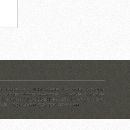
网
油画定制网
趣学街
中国城市品牌建设网
中国民间故事网
学习力教育智库
网
中国书法网
中华书画网
世界儿童文学网
中国珠宝文化网
中国民俗文化网
识网
中华武术网
杭州西湖风景文化网
中小学生作文大全
家长学院
学习力教
育知识
中国文化艺术传播网
天赋教育观察
白手创业致富网