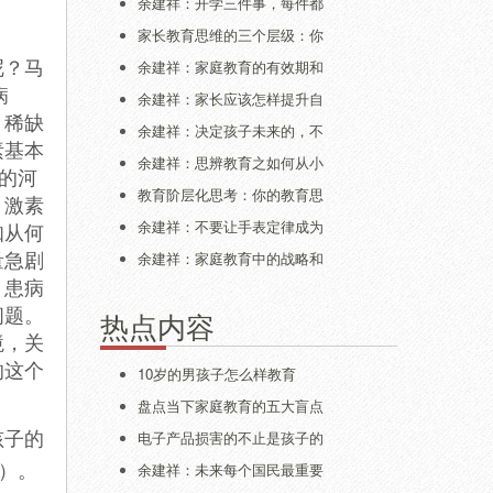
余建祥：开学三件事，每件都
家长教育思维的三个层级：你
呢？马
余建祥：家庭教育的有效期和
病
余建祥：家长应该怎样提升自
，稀缺
余建祥：决定孩子未来的，不
素基本
余建祥：思辨教育之如何从小
的河
教育阶层化思考：你的教育思
，激素
余建祥：不要让手表定律成为
知从何
量急剧
余建祥：家庭教育中的战略和
。患病
问题。
热点内容
境，关
的这个
10岁的男孩子怎么样教育
盘点当下家庭教育的五大盲点
孩子的
电子产品损害的不止是孩子的
）。
余建祥：未来每个国民最重要