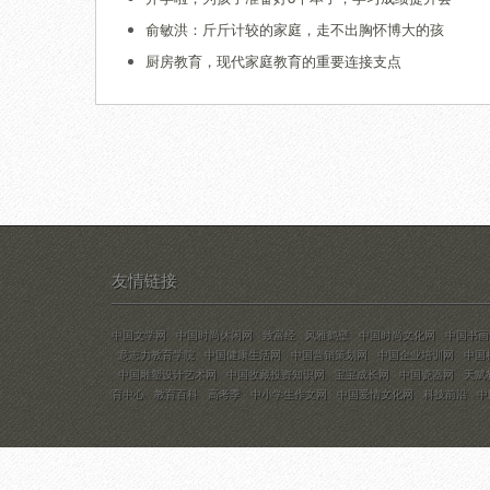
俞敏洪：斤斤计较的家庭，走不出胸怀博大的孩
厨房教育，现代家庭教育的重要连接支点
友情链接
中国文学网
中国时尚休闲网
致富经
风雅鹤壁
中国时尚文化网
中国书画
意志力教育学院
中国健康生活网
中国营销策划网
中国企业培训网
中国
中国雕塑设计艺术网
中国收藏投资知识网
宝宝成长网
中国瓷器网
天赋
育中心
教育百科
高考季
中小学生作文网
中国爱情文化网
科技前沿
中