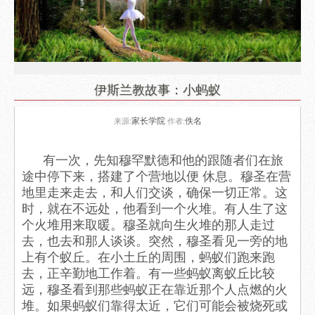
伊斯兰教故事：小蚂蚁
家长学院
佚名
来源:
作者:
有一次，先知穆罕默德和他的跟随者们在旅
途中停下来，搭建了个营地以便 休息。穆圣在营
地里走来走去，和人们交谈，确保一切正常。这
时，就在不远处，他看到一个火堆。有人生了这
个火堆用来取暖。穆圣就向生火堆的那人走过
去，也去和那人谈谈。突然，穆圣看见一旁的地
上有个蚁丘。在小土丘的周围，蚂蚁们跑来跑
去，正辛勤地工作着。有一些蚂蚁离蚁丘比较
远，穆圣看到那些蚂蚁正在靠近那个人点燃的火
堆。如果蚂蚁们靠得太近，它们可能会被烧死或