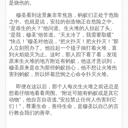
是烧伤的。
穆圣看到这景象非常焦急，蚂蚁们正处于危险
之中。也就是说，安拉的创造物正在危险之中。
“是谁生的火？”他问道。生火堆的人抬起了头。
“是我，穆圣”他答道。“天太冷了，我需要取暖”
“快点！”穆圣对他说，“把火扑灭！把火扑灭！”那
人立刻照办了。他拉起一个毯子抽打着火堆，直
到火焰熄灭为止。这时，那人四下看了看，发现
原来生火堆的地方附近有蚂蚁，他这才意识到，
穆圣原来是在为那些蚂蚁担心，他不想让火堆伤
害到蚂蚁，所以怀着悲悯之心命令扑灭火堆。
即便在这以后，那个人每次生火堆之前还总是
想着仔细地看看周围。“附近可能有蚂蚁或是其它
动物”，他自言自语道,"安拉禁止任何人伤害到它
们！"，尊重生命，善待生命，是穆圣以自己的言
行教会我们的善举。