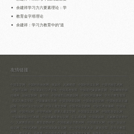
余建祥学习力六要素理论：学
教育金字塔理论
余建祥：学习力教育中的“道
友情链接
中国文学网
中国时尚休闲网
致富经
风雅鹤壁
中国时尚文化网
中国书画艺术网
中国兰花网
中国演讲与口才训练
中国高考智库
中国现代家庭教育网
中国网络营销
传播网
油画定制网
趣学街
中国城市品牌建设网
中国民间故事网
学习力教育智库
意志力教育学院
中国健康生活网
中国营销策划网
中国企业培训网
中国校园文化建
设网
中国VI设计知识网
中国儿童文学网
中国书画交易网
中国艺术传播网
中国油
画网
中国书法网
中华书画网
世界儿童文学网
中国珠宝文化网
中国民俗文化网
中国雕塑设计艺术网
中国收藏投资知识网
宝宝成长网
中国瓷器网
天赋教育研究中
心
天赋教育前沿
教育趋势研究
中国收藏证书查询网
中国酒文化网
中国广告设计
知识网
中华武术网
杭州西湖风景文化网
中小学生作文大全
家长学院
学习力教育
中心
教育百科
高考季
中小学生作文网
中国爱情文化网
科技前沿
中国地理知识