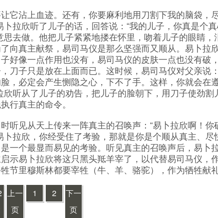
它沾上血迹。还有，你要麻利地用刀割下我的脑袋，
易卜拉欣听了儿子的话，回答说：“我的儿子，你真是个真
意思去做。他把儿子紧紧地搂在怀里，吻着儿子的眼睛，
为了向真主献祭，易司马仪是那么坚强而又顺从。易卜拉
刀子好像一点作用也没有，易司马仪的皮肤一点也没有破
，刀子只是放在上面而已。这时候，易司马仪对父亲说：
的脸，必定会产生恻隐之心，下不了手。这样，你就会在
拉欣听从了儿子的劝告，把儿子的脸朝下，用刀子使劲割
绝执行真主的命令。
听见从天上传来一阵真主的召唤声：“易卜拉欣啊！你
易卜拉欣，你经受住了考验，那就是你是个顺从真主、尽
，是一个最显而易见的考验。听见真主的召唤声后，易卜
主启示易卜拉欣将这只黑头羝羊宰了，以代替易司马仪，
宰牲节里穆斯林都要宰牲（牛、羊、骆驼），作为牺牲献
2
上一
1
2
下一
:
页
页