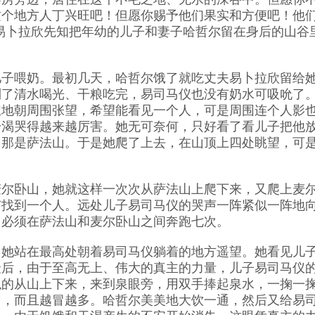
这个地方人丁兴旺吧！但愿你赐予他们果实和方便吧！他
易卜拉欣先知把年幼的儿子和妻子哈哲尔留在身后的山谷
喂奶。最初几天，哈哲尔饿了就吃丈夫易卜拉欣留给
到了清水喝光、干粮吃完，易司马仪也没有奶水可吸吮了
主地朝周围张望，希望能看见一个人，可是周围连个人影
干渴哭得越来越厉害。她无可奈何，只好看了看儿子把他
，那是萨法山。于是她爬了上去，在山顶上四处眺望，可
卧山，她就这样一次次从萨法山上爬下来，又爬上麦
有找到一个人。远处儿子易司马仪的哭声一阵紧似一阵地
，必须在萨法山和麦尔卧山之间奔跑七次。
站在最高处朝着易司马仪躺着的地方遥望。她看见儿
最后，由于至高无上、伟大的真主的力量，儿子易司马仪
似的从山上下来，来到泉眼旁，用双手捧起泉水，一掬一
冒，而且越冒越多。哈哲尔美美地大饮一通，然后又给易