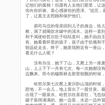
记他们的孤独！但愿有人去他们那里，让
倍向你祈祷、衷心感谢你的恩泽。”说完，
了，让真主去照顾和保护他们。
易司马仪的母亲回到儿子的身边，给儿子
粮，渴了就喝饮水罐中的清水。这样一直
和干渴使哈哲尔肚子咕咕直叫，她不由自
有。她看看怀里的孩子，孩子由于饥饿和
朝远处走去。终于，她发现附近有一座山
看见什么人呢？
没有办法，她下了山，又爬上另一座麦尔
山，上上下下一共有七次。每一次她都没
边飘来。而今的穆斯林去那里朝觐的时候
哈哲尔第七次爬上麦尔卧山顶的时候，她
蹬地，不一会儿，地上冒出了一股甘泉。
出现了一眼泉水。哈哲尔欣喜若狂，飞也
罐子装得满满的。她一边装，水还一边外