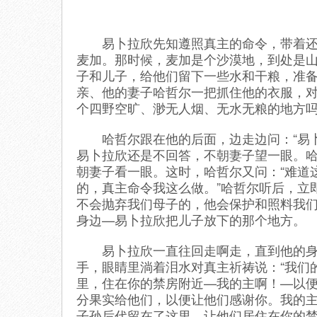
易卜拉欣先知遵照真主的命令，带着还在
麦加。那时候，麦加是个沙漠地，到处是山
子和儿子，给他们留下一些水和干粮，准
亲、他的妻子哈哲尔一把抓住他的衣服，对
个四野空旷、渺无人烟、无水无粮的地方吗
哈哲尔跟在他的后面，边走边问：“易卜
易卜拉欣还是不回答，不朝妻子望一眼。
朝妻子看一眼。这时，哈哲尔又问：“难道
的，真主命令我这么做。”哈哲尔听后，立
不会抛弃我们母子的，他会保护和照料我们
身边—易卜拉欣把儿子放下的那个地方。
易卜拉欣一直往回走啊走，直到他的身影
手，眼睛里淌着泪水对真主祈祷说：“我们
里，住在你的禁房附近—我的主啊！—以
分果实给他们，以便让他们感谢你。我的
子孙后代留在了这里，让他们居住在你的