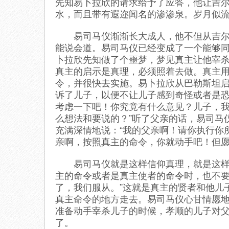
先知易卜拉欣的请求给予了应答，他让吉
水，而且带有遐迩闻名的渗渗泉。岁月似
易司马仪渐渐长大成人，他不但从吉尔胡
能说会道。易司马仪已经变成了一个能够
卜拉欣先知做了个噩梦，梦见真主让他宰
真主的启示是真理，必须照着去做。真主
令，并很快去实施。易卜拉欣从巴勒斯坦
诉了儿子，以便不让儿子感到奇怪或者是恐
考虑一下吧！你究竟有什么意见？儿子，
么想法和要说的？”听了父亲的话，易司马
充满深情地说：“我的父亲啊！请你执行你
亲啊，按照真主的命令，你就动手吧！但愿
易司马仪就是这样信仰真理，就是这样对
主的命令或者是真主使者的命令时，也不要
了，我们服从。”这就是真主的贤者和他儿
真主命令的地方走去。易司马仪心甘情愿
准备动手宰杀儿子的时候，孝顺的儿子对父
了。