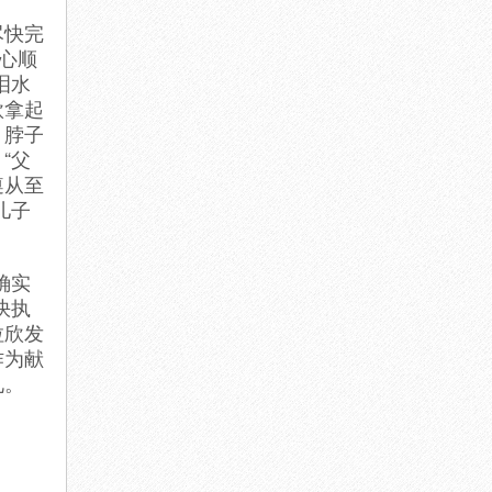
尽快完
心顺
泪水
欣拿起
，脖子
“父
遵从至
儿子
确实
快执
拉欣发
作为献
礼。