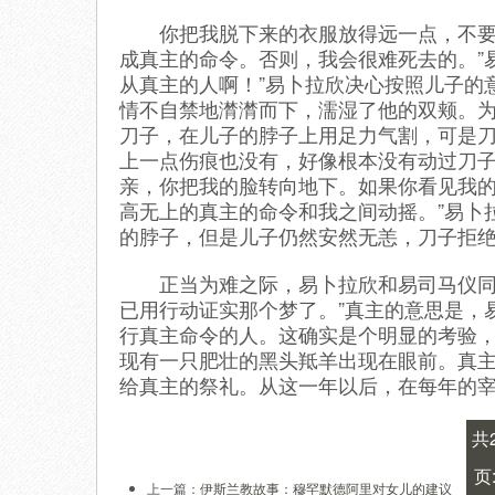
你把我脱下来的衣服放得远一点，不要让
成真主的命令。否则，我会很难死去的。”
从真主的人啊！”易卜拉欣决心按照儿子的
情不自禁地潸潸而下，濡湿了他的双颊。
刀子，在儿子的脖子上用足力气割，可是
上一点伤痕也没有，好像根本没有动过刀子
亲，你把我的脸转向地下。如果你看见我
高无上的真主的命令和我之间动摇。”易卜
的脖子，但是儿子仍然安然无恙，刀子拒
正当为难之际，易卜拉欣和易司马仪同时
已用行动证实那个梦了。”真主的意思是，
行真主命令的人。这确实是个明显的考验
现有一只肥壮的黑头羝羊出现在眼前。真
给真主的祭礼。从这一年以后，在每年的
共
页
上一篇：
伊斯兰教故事：穆罕默德阿里对女儿的建议