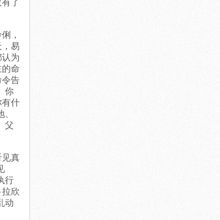
仅有了
伶俐，
天，易
都认为
主的命
命令告
。你
你有什
地、
。父
听见真
见
执行
卜拉欣
乱动