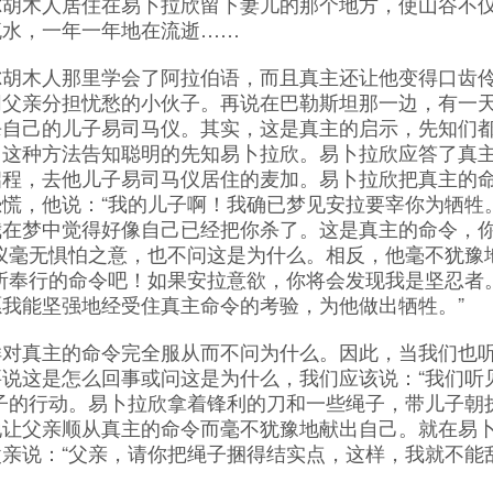
尔胡木人居住在易卜拉欣留下妻儿的那个地方，使山谷不
流水，一年一年地在流逝……
木人那里学会了阿拉伯语，而且真主还让他变得口齿
同父亲分担忧愁的小伙子。再说在巴勒斯坦那一边，有一
杀自己的儿子易司马仪。其实，这是真主的启示，先知们
用这种方法告知聪明的先知易卜拉欣。易卜拉欣应答了真
启程，去他儿子易司马仪居住的麦加。易卜拉欣把真主的
慌，他说：“我的儿子啊！我确已梦见安拉要宰你为牺牲
我在梦中觉得好像自己已经把你杀了。这是真主的命令，
仪毫无惧怕之意，也不问这是为什么。相反，他毫不犹豫
所奉行的命令吧！如果安拉意欲，你将会发现我是坚忍者
我能坚强地经受住真主命令的考验，为他做出牺牲。”
真主的命令完全服从而不问为什么。因此，当我们也
说这是怎么回事或问这是为什么，我们应该说：“我们听
子的行动。易卜拉欣拿着锋利的刀和一些绳子，带儿子朝
地让父亲顺从真主的命令而毫不犹豫地献出自己。就在易
亲说：“父亲，请你把绳子捆得结实点，这样，我就不能