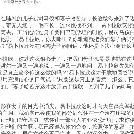
家长学院
佚名
来源:
作者:
哺乳的儿子易司马仪和妻子哈哲尔，长途跋涉来到了
，荒无人烟，一毛不长，连水也找不到。 易卜拉欣安顿
备离去。正当他转过身子要回巴勒斯坦的时候，易司马仪
他说：“易卜拉欣，你去哪里？你难道就把我们母子俩扔
？”易卜拉欣没有回答妻子的问话，他还是下决心离开这
拉欣，你就这么狠心走了，把我们母子孤零零地抛在这儿
哈哲尔一遍又一遍地说，一遍又一遍地问，易卜拉欣先知
这是真主命令你这么做的吗？”易卜拉欣这才干脆地回答说
即用充满信心的口气说：“只要这是真主的旨意，那么，真
的。”妻子哈哲尔这才放开易卜拉欣，回到了儿子易司马
在妻子的目光中消失。易卜拉欣这时才向天空高高举
的主啊！我确实已经使我的部分后代住在一个没有庄稼的
便让他们谨守拜功。求你让一部分人的心依恋他们，求你
主和他们的主啊，我已经遵从你的命令，按照你的意愿，
禁房旁边，居住在这个不毛之地、无水的深谷中。但愿你