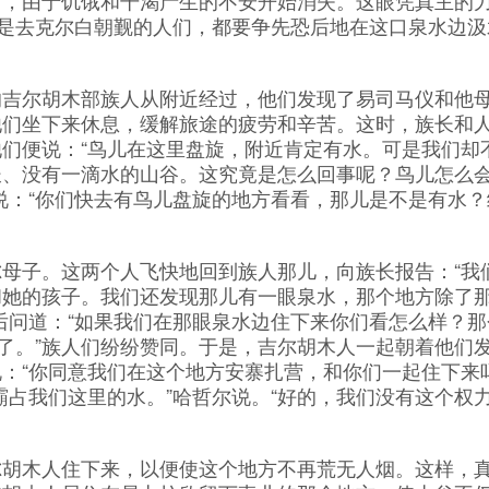
了，由于饥饿和干渴产生的不安开始消失。这眼凭真主的
凡是去克尔白朝觐的人们，都要争先恐后地在这口泉水边汲
尔胡木部族人从附近经过，他们发现了易司马仪和他
他们坐下来休息，缓解旅途的疲劳和辛苦。这时，族长和
们便说：“鸟儿在这里盘旋，附近肯定有水。可是我们却
长、没有一滴水的山谷。这究竟是怎么回事呢？鸟儿怎么
说：“你们快去有鸟儿盘旋的地方看看，那儿是不是有水？
。
子。这两个人飞快地回到族人那儿，向族长报告：“我
和她的孩子。我们还发现那儿有一眼泉水，那个地方除了
后问道：“如果我们在那眼泉水边住下来你们看怎么样？那
好了。”族人们纷纷赞同。于是，吉尔胡木人一起朝着他们
：“你同意我们在这个地方安寨扎营，和你们一起住下来吗
霸占我们这里的水。”哈哲尔说。“好的，我们没有这个权
木人住下来，以便使这个地方不再荒无人烟。这样，