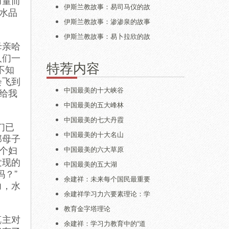
力量而
伊斯兰教故事：易司马仪的故
水品
伊斯兰教故事：渗渗泉的故事
伊斯兰教故事：易卜拉欣的故
母亲哈
人们一
特荐内容
不知
会飞到
中国最美的十大峡谷
给我
中国最美的五大峰林
中国最美的七大丹霞
们已
中国最美的十大名山
那母子
个妇
中国最美的六大草原
发现的
中国最美的五大湖
？”
余建祥：未来每个国民最重要
力，水
余建祥学习力六要素理论：学
教育金字塔理论
真主对
余建祥：学习力教育中的“道