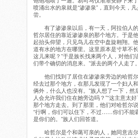
饱饱地喂了一通。易司马仪渐渐安静下来
喷涌出水的泉就是“渗渗泉”，直到今天，
尝。
有了渗渗泉以后，有一天，阿拉伯人的吉
哲尔居住的靠近渗渗泉的那个地方。于是
起抬头仰望，只见鸟儿在空中盘旋翱翔。他
道有水的地方在哪里。这里原本是寸草不
这儿来呢？”于是族长找来两个人，对他们
们带个确切的消息来。”派去的两个人走了
他们找到了居住在渗渗泉旁边的哈哲尔母
经去过那个地方，在那儿发现了一个妇人
俩外，什么人也没有。”族人想了一下，然
人会允许我们住在她旁边吗？”“这主意太
那个地方走去。到了那里，他们对哈哲尔说
“行啊，你们可以住下，不过……你们不能
是你们的。”族人们回答道。
哈哲尔是个和蔼可亲的人，她同意吉尔胡