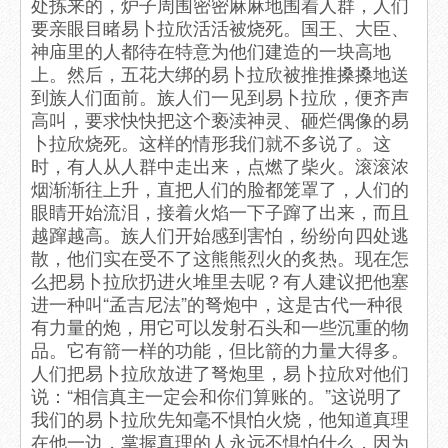
处拣来的，炉子周围密密麻麻地围着人群，人们
要亲眼目睹易卜拉欣活活被烧死。国王、大臣、
神庙里的人都待在特意为他们建造的一块高地
上。然后，五花大绑的易卜拉欣被推推搡搡地送
到族人们面前。族人们一见到易卜拉欣，便齐声
高叫，要求快快把这个亵渎神灵、砸烂偶像的易
卜拉欣烧死。这样的情形我们就不多说了。这
时，有人从人群中走出来，点燃了柴火。滚滚浓
烟渐渐往上升，直把人们的脸都笼罩了，人们的
眼睛开始流泪，接着火焰一下子蹿了出来，而且
越蹿越高。族人们开始感到害怕，纷纷向四处逃
散，他们实在受不了这熊熊烈火的炙热。现在怎
么把易卜拉欣扔进火堆里去呢？有人建议把他塞
进一种叫“孟吉尼法”的弩炮中，这是古代一种很
有力量的炮，用它可以发射石头和一些沉重的物
品。它有箭一样的功能，但比箭的力量大得多。
人们把易卜拉欣放进了弩炮里，易卜拉欣对他们
说：“相信真主一定会和你们算账的。”这说明了
我们的易卜拉欣先知毫不惧怕火烧，他知道真理
在他一边，掌握真理的人永远不惧怕什么，因为