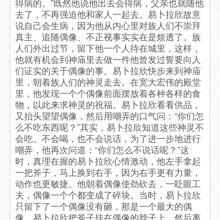
得病的。”既然他说他出去会得病，父亲也就随他
去了，不再强迫他和家人一起去。易卜拉欣故意
说自己会生病，因为他从内心里对族人们不崇拜
真主、追随偶像、不正视事实实在是烦透了。族
人们外出过节，留下他一个人待在城里，这样，
他就有机会到神庙里去做一件他曾发过誓要向人
们证实的关于偶像的事。易卜拉欣快步来到神庙
里，朝着族人们的神灵走去。在宽大宏伟的殿堂
里，他发现一个个偶像前面摆放着各种各样的食
物，以此来求神灵的祝福。易卜拉欣看看供品，
又抬头望望偶像，然后用嘲弄的口气问：“你们怎
么不吃东西呢？”其实，易卜拉欣知道这些神灵不
会吃、不会喝，也不会说话，为了进一步地进行
嘲弄，他再次问道：“你们怎么不说话呢？”这
时，真理在握的易卜拉欣心情激动，他左手拿起
一把斧子，马上换到右手，因为右手更有力量，
动作也更敏捷。他朝着偶像使劲砍去，一眨眼工
夫，偶像一个个都变成了碎块。当时，易卜拉欣
只留下了一个偶像没有砸，那是一个最大的偶
像。易卜拉欣把斧子挂在偶像的脖子上，然后离