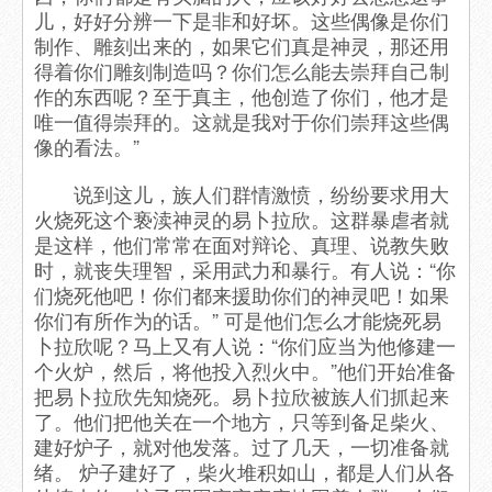
儿，好好分辨一下是非和好坏。这些偶像是你们
制作、雕刻出来的，如果它们真是神灵，那还用
得着你们雕刻制造吗？你们怎么能去崇拜自己制
作的东西呢？至于真主，他创造了你们，他才是
唯一值得崇拜的。这就是我对于你们崇拜这些偶
像的看法。”
说到这儿，族人们群情激愤，纷纷要求用大
火烧死这个亵渎神灵的易卜拉欣。这群暴虐者就
是这样，他们常常在面对辩论、真理、说教失败
时，就丧失理智，采用武力和暴行。有人说：“你
们烧死他吧！你们都来援助你们的神灵吧！如果
你们有所作为的话。” 可是他们怎么才能烧死易
卜拉欣呢？马上又有人说：“你们应当为他修建一
个火炉，然后，将他投入烈火中。”他们开始准备
把易卜拉欣先知烧死。易卜拉欣被族人们抓起来
了。他们把他关在一个地方，只等到备足柴火、
建好炉子，就对他发落。过了几天，一切准备就
绪。 炉子建好了，柴火堆积如山，都是人们从各