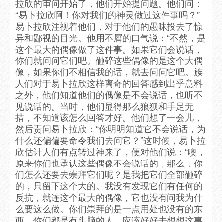
拉欣的审问开始了，他们开始提问题。他们问：
“易卜拉欣啊！你对我们的神灵做过这件事吗？”
易卜拉欣注视着他们，对于他们的愚昧投去了惊
异和鄙视的目光。他用不屑的口气说：“不然，是
这个最大的偶像做了这件事。如果它们会说话，
你们就问问它们吧。砸碎这些偶像的是这个大偶
像，如果你们不相信我的话，就去问问它吧。族
人们对于易卜拉欣这样离奇的回答感到出乎意料
之外，他们知道他们的偶像是不会说话，也听不
见说话的。当时，他们显得那么狼狈和手足无
措，不知道该怎么回答才好。他们想了一会儿，
然后责问易卜拉欣：“你明明知道它不会说话，为
什么还偏偏要命令我们去问它？”这时候，易卜拉
欣估计人们有点转过神来了，便对他们说：“噢，
原来你们也承认这些偶像不会说话的，那么，你
们怎么还要去崇拜它们呢？是我把它们全部砸碎
的，只留下这个大的。我没有发现它们有任何的
反抗，就连这个最大的偶像，它也没有问我为什
么要这么做。你们崇拜的是一点用处也没有的东
西，你们都是有头脑的人，应该好好去想想这事