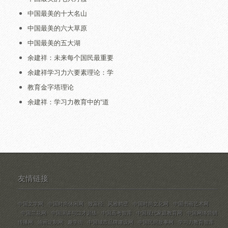
中国最美的十大名山
中国最美的六大草原
中国最美的五大湖
余建祥：未来每个国民最重要
余建祥学习力六要素理论：学
教育金字塔理论
余建祥：学习力教育中的“道
友情链接
中国文学网
中国时尚休闲网
致富经
风雅鹤壁
中国时尚文化网
中国书画艺术网
中国兰花网
中国演讲与口才训练
中国高考智库
中国现代家庭教育网
中国网络营销
传播网
油画定制网
趣学街
中国城市品牌建设网
中国民间故事网
学习力教育智库