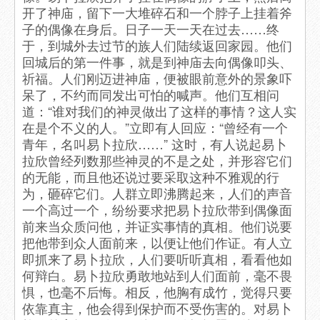
开了神庙，留下一大堆碎石和一个脖子上挂着斧
子的偶像在身后。日子一天一天在过去……终
于，到城外去过节的族人们陆续返回家园。他们
回城后的第一件事，就是到神庙去向偶像叩头、
祈福。人们刚迈进神庙，便被眼前意外的景象吓
呆了，不约而同发出可怕的喊声。他们互相问
道：“谁对我们的神灵做出了这样的事情？这人实
在是个不义的人。”立即有人回应：“曾经有一个
青年，名叫易卜拉欣……” 这时，有人说起易卜
拉欣曾经列数那些神灵的不是之处，并形容它们
的无能，而且他还说过要采取这种不雅观的行
为，砸碎它们。人群立即沸腾起来，人们的声音
一个高过一个，纷纷要求把易卜拉欣带到偶像面
前来当众质问他，并证实事情的真相。他们说要
把他带到众人面前来，以便让他们作证。有人立
即抓来了易卜拉欣，人们要听听真相，看看他如
何辩白。易卜拉欣勇敢地站到人们面前，毫不畏
惧，也毫不后悔。相反，他胸有成竹，觉得只要
依靠真主，他会得到保护而不受伤害的。对易卜