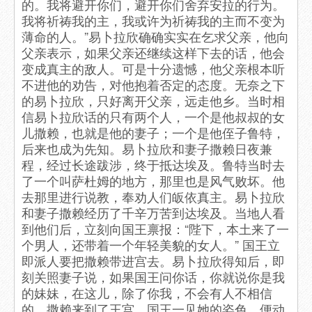
的。我将避开你们，避开你们舍弃安拉的行为。
我将祈祷我的主，我或许为祈祷我的主而不变为
薄命的人。”易卜拉欣确确实实在乞求父亲，他向
父亲表示，如果父亲还继续这样下去的话，他会
变成真主的敌人。可是十分遗憾，他父亲根本听
不进他的劝告，对他抱着否定的态度。无奈之下
的易卜拉欣，只好离开父亲，远走他乡。当时相
信易卜拉欣话的只有两个人，一个是他叔叔的女
儿撒赖，也就是他的妻子；一个是他侄子鲁特，
后来也成为先知。易卜拉欣和妻子撒赖日夜兼
程，经过长途跋涉，终于抵达埃及。鲁特当时去
了一个叫萨杜姆的地方，那里也是风气败坏。他
去那里进行说教，奉劝人们皈依真主。易卜拉欣
和妻子撒赖经历了千辛万苦到达埃及。当地人看
到他们后，立刻向国王禀报：“陛下，本土来了一
个男人，还带着一个年轻美貌的女人。” 国王立
即派人要把撒赖带进宫去。易卜拉欣得知后，即
刻关照妻子说，如果国王问你话，你就说你是我
的妹妹，在这儿，除了你我，不会有人不相信
的。撒赖来到了王宫，国王一见她的姿色，便动