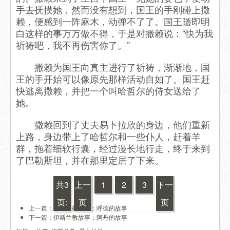
手去抚摸她，然而没有想到，国王的手刚碰上撒
赖，便感到一阵麻木，动弹不了了。国王随即明
白这样的事万万做不得，于是对撒赖说：“快为我
祈祷吧，我不再伤害你了。”
撒赖为国王向真主进行了祈祷，渐渐地，国
王的手开始可以像原先那样活动自如了。国王赶
快逃离撒赖，并把一个叫哈哲尔的侍女送给了
她。
撒赖回到了丈夫易卜拉欣的身边，他们重新
上路，身边带上了哈哲尔和一些仆人，赶着羊
群，拖着细软行囊，经过漫长地行走，终于来到
了巴勒斯坦，并在那里定居了下来。
共3
上一
1
2
3
下一
页:
页
页
上一篇：
伊斯兰教故事：呼德的故事
下一篇：
伊斯兰教故事：阿丹的故事