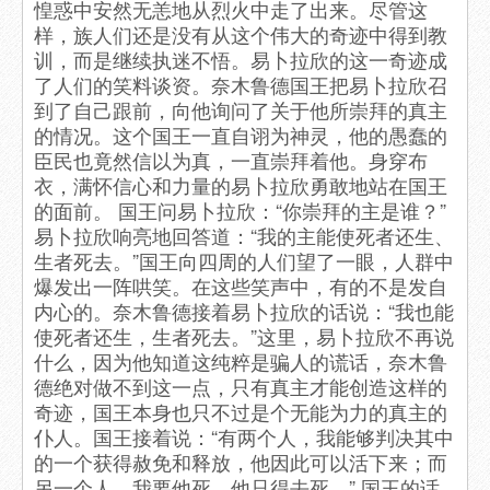
惶惑中安然无恙地从烈火中走了出来。尽管这
样，族人们还是没有从这个伟大的奇迹中得到教
训，而是继续执迷不悟。易卜拉欣的这一奇迹成
了人们的笑料谈资。奈木鲁德国王把易卜拉欣召
到了自己跟前，向他询问了关于他所崇拜的真主
的情况。这个国王一直自诩为神灵，他的愚蠢的
臣民也竟然信以为真，一直崇拜着他。身穿布
衣，满怀信心和力量的易卜拉欣勇敢地站在国王
的面前。 国王问易卜拉欣：“你崇拜的主是谁？”
易卜拉欣响亮地回答道：“我的主能使死者还生、
生者死去。”国王向四周的人们望了一眼，人群中
爆发出一阵哄笑。在这些笑声中，有的不是发自
内心的。奈木鲁德接着易卜拉欣的话说：“我也能
使死者还生，生者死去。”这里，易卜拉欣不再说
什么，因为他知道这纯粹是骗人的谎话，奈木鲁
德绝对做不到这一点，只有真主才能创造这样的
奇迹，国王本身也只不过是个无能为力的真主的
仆人。国王接着说：“有两个人，我能够判决其中
的一个获得赦免和释放，他因此可以活下来；而
另一个人，我要他死，他只得去死。” 国王的话