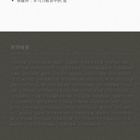
余建祥：学习力教育中的“道
友情链接
中国文学网
中国时尚休闲网
致富经
风雅鹤壁
中国时尚文化网
中国书画艺术网
中国兰花网
中国演讲与口才训练
中国高考智库
中国现代家庭教育网
中国网络营销
传播网
油画定制网
趣学街
中国城市品牌建设网
中国民间故事网
学习力教育智库
意志力教育学院
中国健康生活网
中国营销策划网
中国企业培训网
中国校园文化建
设网
中国VI设计知识网
中国儿童文学网
中国书画交易网
中国艺术传播网
中国油
画网
中国书法网
中华书画网
世界儿童文学网
中国珠宝文化网
中国民俗文化网
中国雕塑设计艺术网
中国收藏投资知识网
宝宝成长网
中国瓷器网
天赋教育研究中
心
天赋教育前沿
教育趋势研究
中国收藏证书查询网
中国酒文化网
中国广告设计
知识网
中华武术网
杭州西湖风景文化网
中小学生作文大全
家长学院
学习力教育
中心
教育百科
高考季
中小学生作文网
中国爱情文化网
科技前沿
中国地理知识
网
中国书画网
中华人物谱
中国茶文化网
学习力训练中心
千岛湖旅游风光
艺术
教育知识
中国文化艺术传播网
天赋教育观察
白手创业致富网