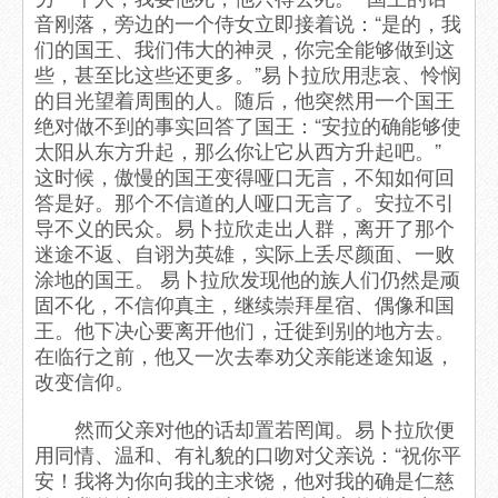
音刚落，旁边的一个侍女立即接着说：“是的，我
们的国王、我们伟大的神灵，你完全能够做到这
些，甚至比这些还更多。”易卜拉欣用悲哀、怜悯
的目光望着周围的人。随后，他突然用一个国王
绝对做不到的事实回答了国王：“安拉的确能够使
太阳从东方升起，那么你让它从西方升起吧。”
这时候，傲慢的国王变得哑口无言，不知如何回
答是好。那个不信道的人哑口无言了。安拉不引
导不义的民众。易卜拉欣走出人群，离开了那个
迷途不返、自诩为英雄，实际上丢尽颜面、一败
涂地的国王。 易卜拉欣发现他的族人们仍然是顽
固不化，不信仰真主，继续崇拜星宿、偶像和国
王。他下决心要离开他们，迁徙到别的地方去。
在临行之前，他又一次去奉劝父亲能迷途知返，
改变信仰。
然而父亲对他的话却置若罔闻。易卜拉欣便
用同情、温和、有礼貌的口吻对父亲说：“祝你平
安！我将为你向我的主求饶，他对我的确是仁慈