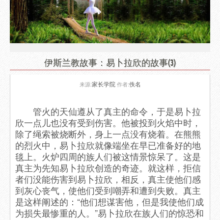
伊斯兰教故事：易卜拉欣的故事(3)
家长学院
佚名
来源:
作者:
管火的天仙遵从了真主的命令，于是易卜拉
欣一点儿也没有受到伤害。他被投到火焰中时，
除了绳索被烧断外，身上一点没有烧着。在熊熊
的烈火中，易卜拉欣就像端坐在早已准备好的地
毯上。火炉四周的族人们被这情景惊呆了。这是
真主为先知易卜拉欣创造的奇迹。就这样，拒信
者们没能伤害到易卜拉欣，相反，真主使他们感
到灰心丧气，使他们受到嘲弄和遭到失败。真主
是这样阐述的：“他们想谋害他，但是我使他们成
为损失最惨重的人。”易卜拉欣在族人们的惊恐和